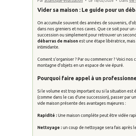
Par
atlantique-evacuation
Le 18/02/2026
Dans
Vie 
Vider sa maison : Le guide pour un déb
On accumule souvent des années de souvenirs, d'obj
dans nos greniers et nos caves. Que ce soit pour 
succession ou simplement pour retrouver un second 
débarras de maison
est une étape libératrice, mais
intimidante.
Coment s'organiser ? Par ou commencer ? Voici nos c
montagne d'objets en un espace de vie épuré.
Pourquoi faire appel à un professionne
Si le volume est trop important ou si la situation est
(comme dans le cas d'une succession), passer par un
vide maison présente des avantages majeures :
Rapidité :
Une maison complète peut être vidée rap
Nettoyage :
un coup de nettoyage sera fais après l