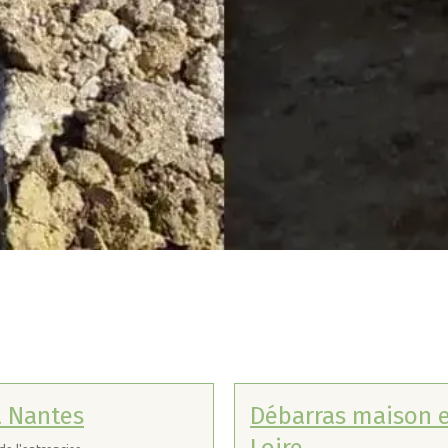
à Nantes
Débarras maison e
Loire