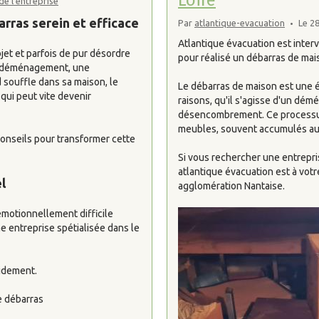
de l'entreprise
arras serein et efficace
Par
atlantique-evacuation
Le 2
Atlantique évacuation est inter
et et parfois de pur désordre
pour réalisé un débarras de maiso
un déménagement, une
souffle dans sa maison, le
Le débarras de maison est une é
 qui peut vite devenir
raisons, qu'il s'agisse d'un dé
désencombrement. Ce processus 
meubles, souvent accumulés au 
onseils pour transformer cette
Si vous rechercher une entrepr
atlantique évacuation est à votr
l
agglomération Nantaise.
 émotionnellement difficile
e entreprise spétialisée dans le
idement.
e débarras