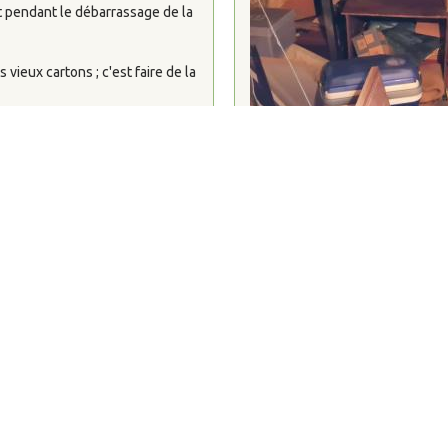
it pendant le débarrassage de la
vieux cartons ; c'est faire de la
son de retraite ou une vente
 devenir une source de stress
onomique, passer par une
t être le choix le plus rentable
as
alités
ciété
Atlantique Évacuation
,
er de débarras
afin de partager
de chantier suite à une