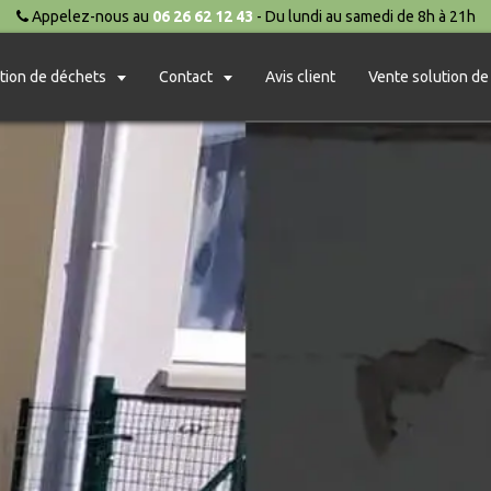
Appelez-nous au
06 26 62 12 43
- Du lundi au samedi de 8h à 21h
tion de déchets
Contact
Avis client
Vente solution de