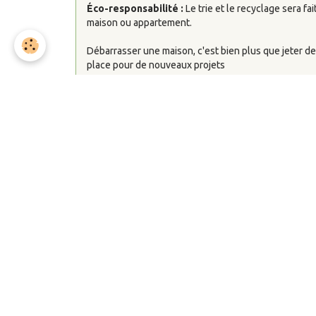
Éco-responsabilité :
Le trie et le recyclage sera fa
maison ou appartement.
Débarrasser une maison, c'est bien plus que jeter des 
place pour de nouveaux projets
Vous faites face à une succession, un départ en mai
immobilère , Le volume d'objets accumulés peut vite
importante. si l'option de faire soi-même semble éc
entreprise spétialisé dans le débarras s'avère souven
et moin épuisant.
Lire la suite
Toute l'actualité sur le débarr
Par
atlantique-evacuation
Le 03/02/2014
Dans
Actu
En plus d'un site Internet de présentation pour la so
nous voulons vous proposer un blog sur nos
chanti
l'actualité de l'entreprise et la gestion des
déchets 