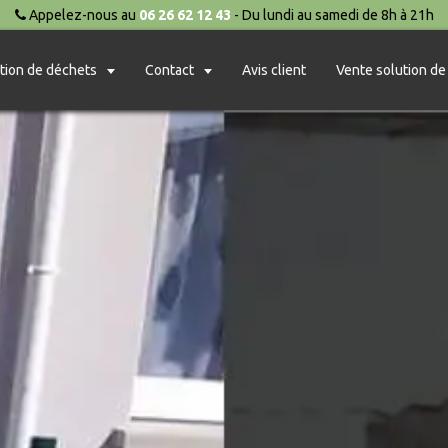
Appelez-nous au
06 26 62 12 43
- Du lundi au samedi de 8h à 21h
tion de déchets
Contact
Avis client
Vente solution de