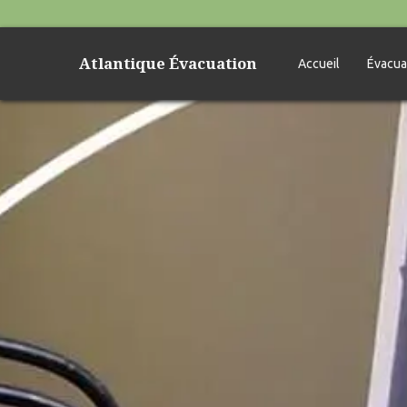
Atlantique Évacuation
Accueil
Évacua