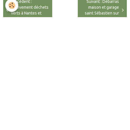
Précédent :
Suivant : Débarras
Enlèvement déchets
maison et garage
verts à Nantes et
saint Sébastien sur
agglomération
Loir...
déblaiement
Débarras
chantier
évacuation
gravats
maison
Articles similaires
Débarras et Évacuation à Nantes
Besoin d'un débarras à Nantes ou Geneston ? Atlantique
Évacuation intervient pour vos vider votre maison et vider vos
chantier. Devis gratuit, éco-responsable.
Enlèvement big bag à Nantes Loire atlantique
Enlèvement rapide de big bag à Nantes pour gravats, terre, béton.
Atlantique Évacuation vous propose une solution propre et